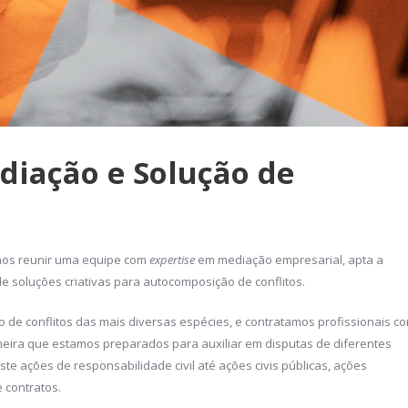
diação e Solução de
mos reunir uma equipe com
expertise
em mediação empresarial, apta a
e soluções criativas para autocomposição de conflitos.
 de conflitos das mais diversas espécies, e contratamos profissionais c
neira que estamos preparados para auxiliar em disputas de diferentes
e ações de responsabilidade civil até ações civis públicas, ações
e contratos.