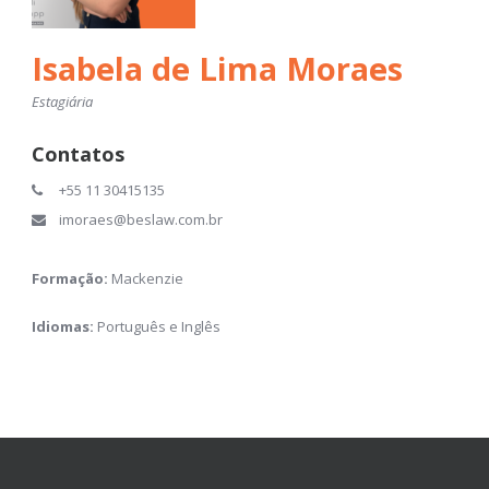
Isabela de Lima Moraes
Estagiária
Contatos
+55 11 30415135
imoraes@beslaw.com.br
Formação:
Mackenzie
Idiomas:
Português e Inglês