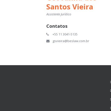
Santos Vieira
Assistente Jurídico
Contatos
+55 11 3041-5135
gsvieira@beslaw.com.br